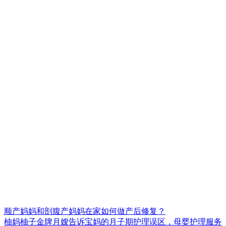
顺产妈妈和剖腹产妈妈在家如何做产后修复？
柚妈柚子金牌月嫂告诉宝妈的月子期护理误区，母婴护理服务