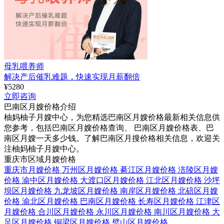
母乳喂养师
解决产后催乳难题，快速实现月薪翻倍
¥
5280
立即咨询
巴南区月嫂价格介绍
柚妈柚子月嫂中心，为您精选巴南区月嫂价格最新相关信息供
您参考，包括巴南区月嫂价格查询、 巴南区月嫂价格表、巴
南区月嫂一天多少钱。了解巴南区月搜价格相关信息，欢迎关
注柚妈柚子月嫂中心。
重庆市区域月嫂价格
重庆市月嫂价格
万州区月嫂价格
綦江区月嫂价格
涪陵区月嫂
价格
渝中区月嫂价格
大渡口区月嫂价格
江北区月嫂价格
沙坪
坝区月嫂价格
九龙坡区月嫂价格
南岸区月嫂价格
北碚区月嫂
价格
渝北区月嫂价格
巴南区月嫂价格
长寿区月嫂价格
江津区
月嫂价格
合川区月嫂价格
永川区月嫂价格
南川区月嫂价格
大
足区月嫂价格
铜梁区月嫂价格
璧山区月嫂价格