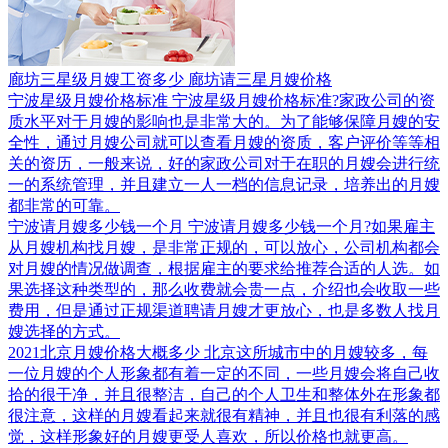
廊坊三星级月嫂工资多少 廊坊请三星月嫂价格
宁波星级月嫂价格标准
宁波星级月嫂价格标准?家政公司的资
质水平对于月嫂的影响也是非常大的。为了能够保障月嫂的安
全性，通过月嫂公司就可以查看月嫂的资质，客户评价等等相
关的资历，一般来说，好的家政公司对于在职的月嫂会进行统
一的系统管理，并且建立一人一档的信息记录，培养出的月嫂
都非常的可靠。
宁波请月嫂多少钱一个月
宁波请月嫂多少钱一个月?如果雇主
从月嫂机构找月嫂，是非常正规的，可以放心，公司机构都会
对月嫂的情况做调查，根据雇主的要求给推荐合适的人选。如
果选择这种类型的，那么收费就会贵一点，介绍也会收取一些
费用，但是通过正规渠道聘请月嫂才更放心，也是多数人找月
嫂选择的方式。
2021北京月嫂价格大概多少
北京这所城市中的月嫂较多，每
一位月嫂的个人形象都有着一定的不同，一些月嫂会将自己收
拾的很干净，并且很整洁，自己的个人卫生和整体外在形象都
很注意，这样的月嫂看起来就很有精神，并且也很有利落的感
觉，这样形象好的月嫂更受人喜欢，所以价格也就更高。