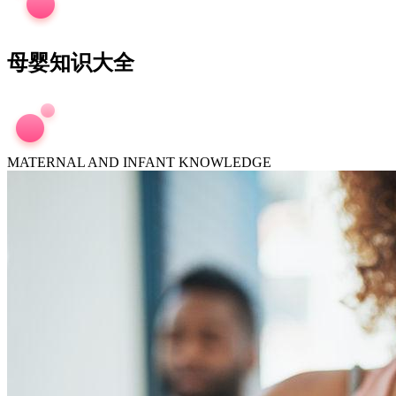
母婴知识大全
MATERNAL AND INFANT KNOWLEDGE