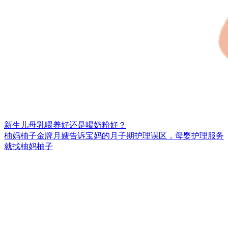
新生儿母乳喂养好还是喝奶粉好？
柚妈柚子金牌月嫂告诉宝妈的月子期护理误区，母婴护理服务
就找柚妈柚子