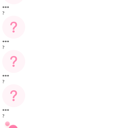
***
?
***
?
***
?
***
?